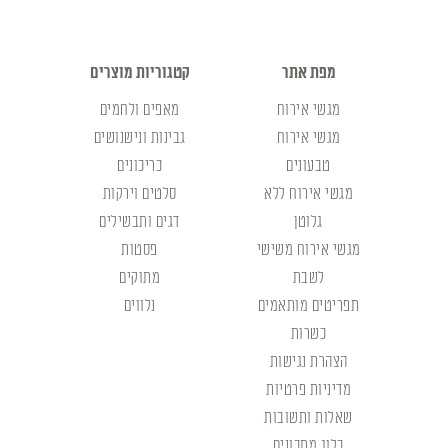
מפת אתר
קטגוריות מוצרים
מגשי אירוח
מאפים ולחמים
מגשי אירוח
גבינות ונישנושים
טבעונים
כריכונים
מגשי אירוח ללא
סלטים וירקות
גלוטן
דגים ותבשילים
מגשי אירוח משישי
פסטות
לשבת
מתוקים
תפריטים מותאמים
נלווים
כשרות
הצהרת נגישות
מדיניות פרטיות
שאלות ותשובות
בלוג מתכונים