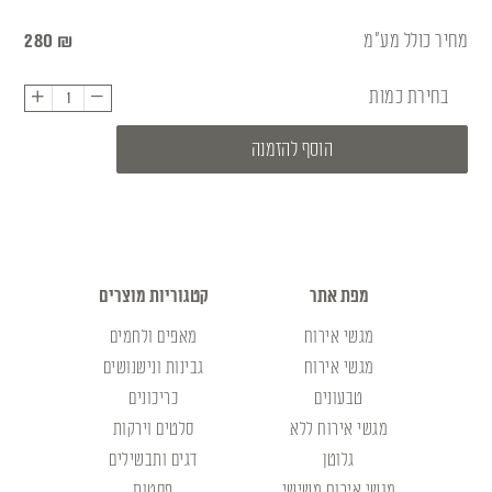
מחיר כולל מע”מ
₪
280
בחירת כמות
כמות
הוסף להזמנה
מפת אתר
קטגוריות מוצרים
מגשי אירוח
מאפים ולחמים
מגשי אירוח
גבינות ונישנושים
טבעונים
כריכונים
מגשי אירוח ללא
סלטים וירקות
גלוטן
דגים ותבשילים
מגשי אירוח משישי
פסטות